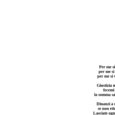
Per me si
per me si
per me si 
Giustizia m
fecemi 
la somma sa
Dinanzi a 
se non ett
Lasciate ogn